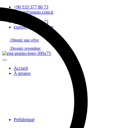
+90 533 377 80 73
export@pramo.com.tr
+90 533 377 80 73
export@pramo.com.tr
Obtenir une offre
Devenir revendeur
Accueil
À propos
Préfabriqué