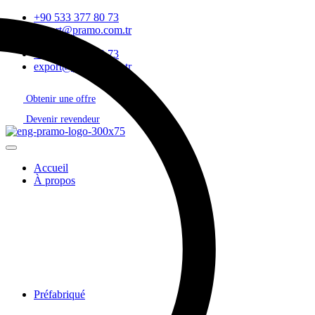
+90 533 377 80 73
export@pramo.com.tr
+90 533 377 80 73
export@pramo.com.tr
Obtenir une offre
Devenir revendeur
Accueil
À propos
Préfabriqué