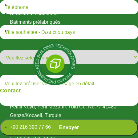
Conteneur
Structures modulaires
Bâtiments préfabriqués
Maisons préfabriquées
Contact
Pelitli Köyü, Yeni Mezarlık Yolu Cd. No:77 41480
Gebze/Kocaeli, Turquie
+90 216 390 77 66