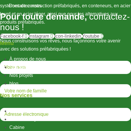
systèmes de construction préfabriqués, en conteneurs, en acier
Contactez-nous
lourd et en acier léger, ainsi que pour les alternatives aux
Pour toute demande,
contactez-
produits préfabriqués.
nous !
Facebook-f
Instagram
Icon-linkedin
Youtube
Nous construisons vos rêves, nous façonnons votre avenir
Menu
avec des solutions préfabriquées !
À propos de nous
Nos services
Nos projets
blog
Nos services
Structures métalliques légères
Structures hybrides
Cabine