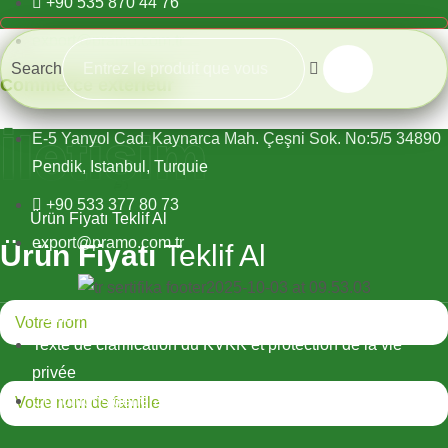
+90 535 870 44 76
export@pramo.com.tr
Search
Commerce extérieur
İletişim
E-5 Yanyol Cad. Kaynarca Mah. Çeşni Sok. No:5/5 34890
Pendik, Istanbul, Turquie
+90 533 377 80 73
Ürün Fiyatı Teklif Al
export@pramo.com.tr
Ürün Fiyatı
Teklif Al
Pramo Prefabricated Building Technologies (en anglais)
Texte de clarification du KVKK et protection de la vie
privée
Conditions générales d'utilisation