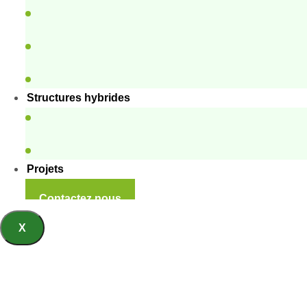
Structures hybrides
Projets
Contactez nous
X
Bâtiments d’hé