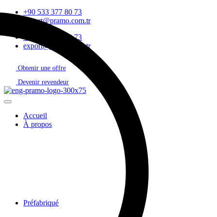
+90 533 377 80 73
export@pramo.com.tr
+90 533 377 80 73
export@pramo.com.tr
Obtenir une offre
Devenir revendeur
Accueil
À propos
Préfabriqué