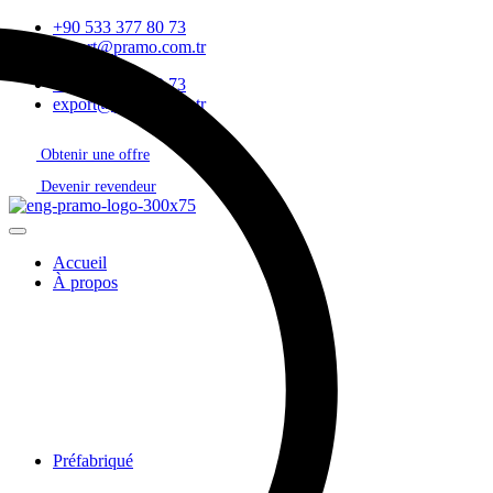
+90 533 377 80 73
export@pramo.com.tr
+90 533 377 80 73
export@pramo.com.tr
Obtenir une offre
Devenir revendeur
Accueil
À propos
Préfabriqué