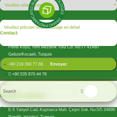
Contact
Pelitli Köyü, Yeni Mezarlık Yolu Cd. No:77 41480
Gebze/Kocaeli, Turquie
+90 216 390 77 66
+90 535 870 44 76
export@pramo.com.tr
Search
Commerce extérieur
İletişim
E-5 Yanyol Cad. Kaynarca Mah. Çeşni Sok. No:5/5 34890
Pendik, Istanbul, Turquie