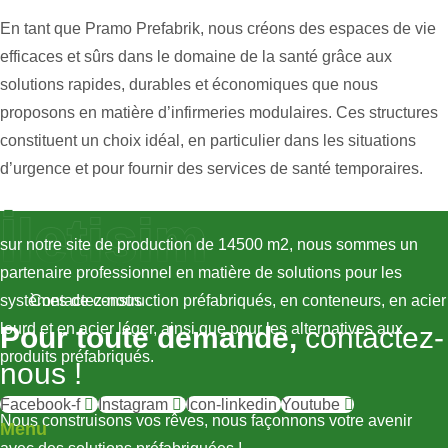
En tant que Pramo Prefabrik, nous créons des espaces de vie
efficaces et sûrs dans le domaine de la santé grâce aux
solutions rapides, durables et économiques que nous
proposons en matière d’infirmeries modulaires. Ces structures
constituent un choix idéal, en particulier dans les situations
d’urgence et pour fournir des services de santé temporaires.
İletişim
sur notre site de production de 14500 m2, nous sommes un
partenaire professionnel en matière de solutions pour les
systèmes de construction préfabriqués, en conteneurs, en acier
Contactez-nous
lourd et en acier léger, ainsi que pour les alternatives aux
Pour toute demande,
contactez-
produits préfabriqués.
nous !
Facebook-f
Instagram
Icon-linkedin
Youtube
Nous construisons vos rêves, nous façonnons votre avenir
Menu