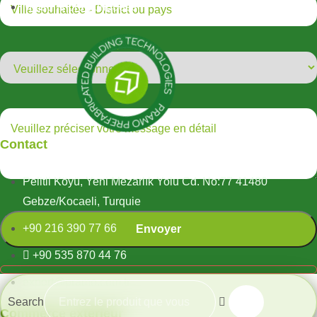
Maisons préfabriquées
Contact
Pelitli Köyü, Yeni Mezarlık Yolu Cd. No:77 41480
Gebze/Kocaeli, Turquie
+90 216 390 77 66
+90 535 870 44 76
export@pramo.com.tr
Search
Commerce extérieur