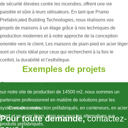
de sécurité élevées contre les incendies, offrent une vie
paisible et sûre à leurs utilisateurs. En tant que Pramo
Prefabricated Building Technologies, nous réalisons vos
projets de maisons à un étage grâce à nos techniques de
production modernes et à notre approche de la conception
orientée vers le client. Les maisons de plain-pied en acier léger
sont un choix idéal pour ceux qui recherchent à la fois le
confort, la durabilité et l’esthétique.
Exemples de projets
İletişim
sur notre site de production de 14500 m2, nous sommes un
partenaire professionnel en matière de solutions pour les
systèmes de construction préfabriqués, en conteneurs, en acier
Contactez-nous
lourd et en acier léger, ainsi que pour les alternatives aux
Pour toute demande,
contactez-
produits préfabriqués.