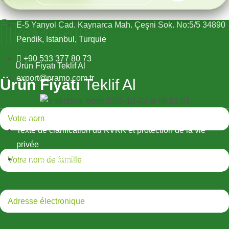
İletişim
E-5 Yanyol Cad. Kaynarca Mah. Çeşni Sok. No:5/5 34890
Pendik, Istanbul, Turquie
+90 533 377 80 73
Ürün Fiyatı Teklif Al
export@pramo.com.tr
Ürün Fiyatı
Teklif Al
Pramo Prefabricated Building Technologies (en anglais)
Texte de clarification du KVKK et protection de la vie
privée
Conditions générales d'utilisation