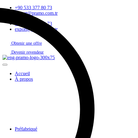
+90 533 377 80 73
export@pramo.com.tr
+90 533 377 80 73
export@pramo.com.tr
Obtenir une offre
Devenir revendeur
Accueil
À propos
Préfabriqué