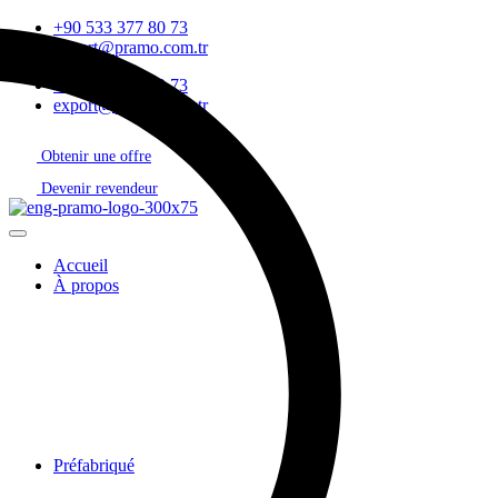
+90 533 377 80 73
export@pramo.com.tr
+90 533 377 80 73
export@pramo.com.tr
Obtenir une offre
Devenir revendeur
Accueil
À propos
Préfabriqué