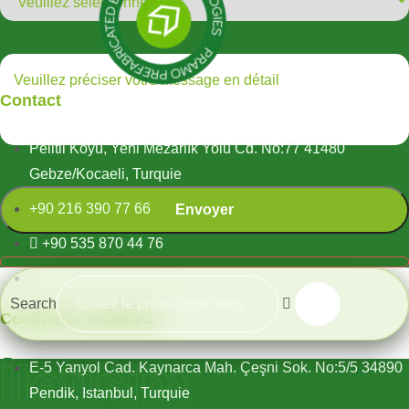
Contact
Pelitli Köyü, Yeni Mezarlık Yolu Cd. No:77 41480
Gebze/Kocaeli, Turquie
+90 216 390 77 66
+90 535 870 44 76
export@pramo.com.tr
Search
Commerce extérieur
İletişim
E-5 Yanyol Cad. Kaynarca Mah. Çeşni Sok. No:5/5 34890
Pendik, Istanbul, Turquie