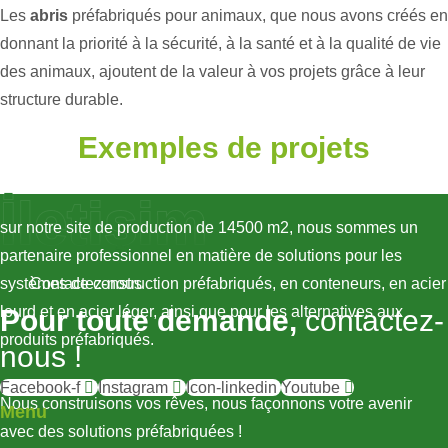
Les
abris
préfabriqués pour animaux, que nous avons créés en
donnant la priorité à la sécurité, à la santé et à la qualité de vie
des animaux, ajoutent de la valeur à vos projets grâce à leur
structure durable.
Exemples de projets
İletişim
sur notre site de production de 14500 m2, nous sommes un
partenaire professionnel en matière de solutions pour les
systèmes de construction préfabriqués, en conteneurs, en acier
Contactez-nous
lourd et en acier léger, ainsi que pour les alternatives aux
Pour toute demande,
contactez-
produits préfabriqués.
nous !
Facebook-f
Instagram
Icon-linkedin
Youtube
Nous construisons vos rêves, nous façonnons votre avenir
Menu
avec des solutions préfabriquées !