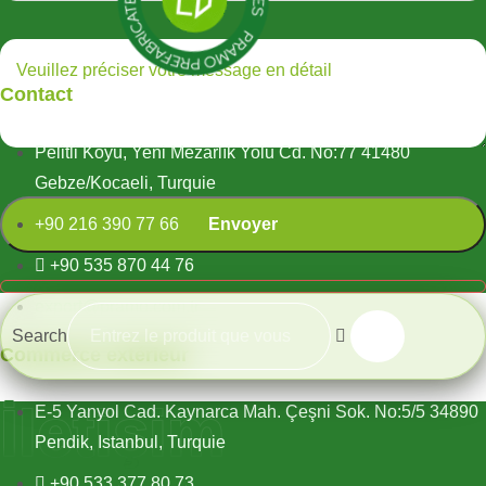
Contact
Pelitli Köyü, Yeni Mezarlık Yolu Cd. No:77 41480
Gebze/Kocaeli, Turquie
+90 216 390 77 66
+90 535 870 44 76
export@pramo.com.tr
Search
Commerce extérieur
İletişim
E-5 Yanyol Cad. Kaynarca Mah. Çeşni Sok. No:5/5 34890
Pendik, Istanbul, Turquie
+90 533 377 80 73