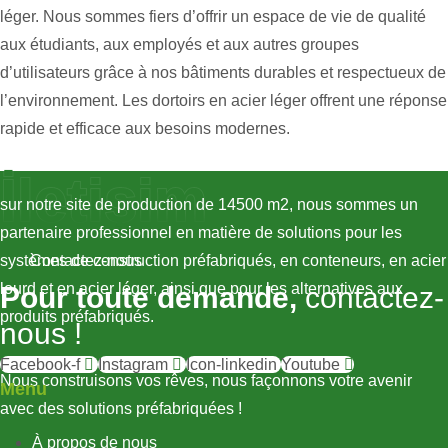
léger. Nous sommes fiers d’offrir un espace de vie de qualité
aux étudiants, aux employés et aux autres groupes
d’utilisateurs grâce à nos bâtiments durables et respectueux de
l’environnement. Les dortoirs en acier léger offrent une réponse
rapide et efficace aux besoins modernes.
İletişim
sur notre site de production de 14500 m2, nous sommes un
partenaire professionnel en matière de solutions pour les
systèmes de construction préfabriqués, en conteneurs, en acier
Contactez-nous
lourd et en acier léger, ainsi que pour les alternatives aux
Pour toute demande,
contactez-
produits préfabriqués.
nous !
Facebook-f
Instagram
Icon-linkedin
Youtube
Nous construisons vos rêves, nous façonnons votre avenir
Menu
avec des solutions préfabriquées !
À propos de nous