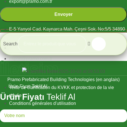
export@pramo.com.tr
Commerce extérieur
E-5 Yanyol Cad. Kaynarca Mah. Çeşni Sok. No:5/5 34890
Pendik, Istanbul, Turquie
Search
+90 533 377 80 73
export@pramo.com.tr
İletişim
Pramo Prefabricated Building Technologies (en anglais)
Ürün Fiyatı Teklif Al
Texte de clarification du KVKK et protection de la vie
Ürün Fiyatı
Teklif Al
privée
Conditions générales d'utilisation