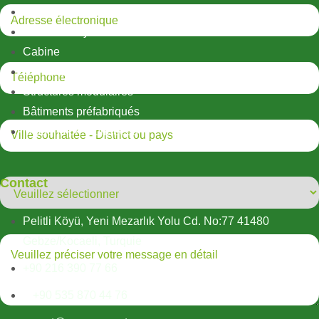
Structures métalliques légères
Structures hybrides
Cabine
Conteneur
Structures modulaires
Bâtiments préfabriqués
Maisons préfabriquées
Contact
Pelitli Köyü, Yeni Mezarlık Yolu Cd. No:77 41480
Gebze/Kocaeli, Turquie
+90 216 390 77 66
+90 535 870 44 76