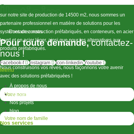
İletişim
sur notre site de production de 14500 m2, nous sommes un
partenaire professionnel en matière de solutions pour les
systèmes de construction préfabriqués, en conteneurs, en acier
Contactez-nous
lourd et en acier léger, ainsi que pour les alternatives aux
Pour toute demande,
contactez-
produits préfabriqués.
nous !
Facebook-f
Instagram
Icon-linkedin
Youtube
Nous construisons vos rêves, nous façonnons votre avenir
Menu
avec des solutions préfabriquées !
À propos de nous
Nos services
Nos projets
blog
Nos services