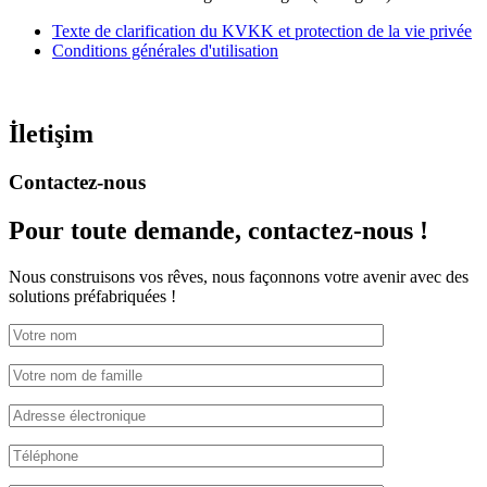
E-5 Yanyol Cad. Kaynarca Mah. Çeşni Sok. No:5/5 34890
Pendik, Istanbul, Turquie
+90 533 377 80 73
export@pramo.com.tr
Pramo Prefabricated Building Technologies (en anglais)
Texte de clarification du KVKK et protection de la vie privée
Conditions générales d'utilisation
İletişim
Contactez-nous
Pour toute demande,
contactez-nous !
Nous construisons vos rêves, nous façonnons votre avenir avec des
solutions préfabriquées !