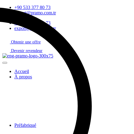
+90 533 377 80 73
export@pramo.com.tr
+90 533 377 80 73
export@pramo.com.tr
Obtenir une offre
Devenir revendeur
Accueil
À propos
Préfabriqué