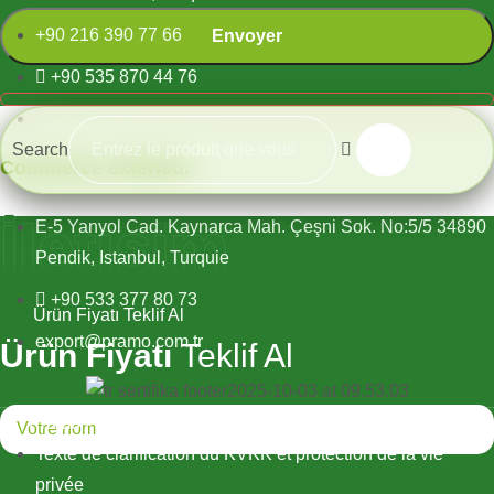
+90 216 390 77 66
+90 535 870 44 76
export@pramo.com.tr
Search
Commerce extérieur
İletişim
E-5 Yanyol Cad. Kaynarca Mah. Çeşni Sok. No:5/5 34890
Pendik, Istanbul, Turquie
+90 533 377 80 73
Ürün Fiyatı Teklif Al
export@pramo.com.tr
Ürün Fiyatı
Teklif Al
Pramo Prefabricated Building Technologies (en anglais)
Texte de clarification du KVKK et protection de la vie
privée