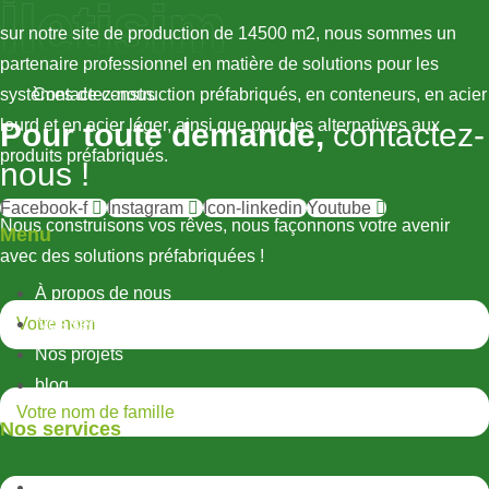
İletişim
sur notre site de production de 14500 m2, nous sommes un
partenaire professionnel en matière de solutions pour les
systèmes de construction préfabriqués, en conteneurs, en acier
Contactez-nous
lourd et en acier léger, ainsi que pour les alternatives aux
Pour toute demande,
contactez-
produits préfabriqués.
nous !
Facebook-f
Instagram
Icon-linkedin
Youtube
Nous construisons vos rêves, nous façonnons votre avenir
Menu
avec des solutions préfabriquées !
À propos de nous
Nos services
Nos projets
blog
Nos services
Structures métalliques légères