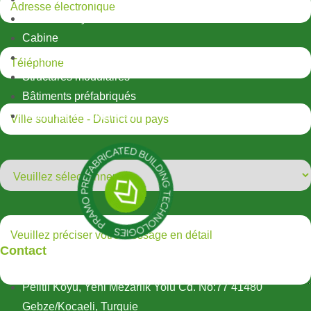
Structures hybrides
Cabine
Conteneur
Structures modulaires
Bâtiments préfabriqués
Maisons préfabriquées
Contact
Pelitli Köyü, Yeni Mezarlık Yolu Cd. No:77 41480
Gebze/Kocaeli, Turquie