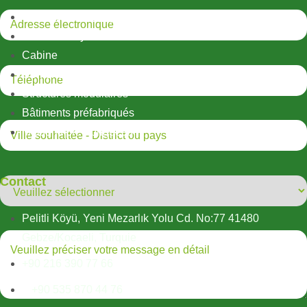
Structures métalliques légères
Structures hybrides
Cabine
Conteneur
Structures modulaires
Bâtiments préfabriqués
Maisons préfabriquées
Contact
Pelitli Köyü, Yeni Mezarlık Yolu Cd. No:77 41480
Gebze/Kocaeli, Turquie
+90 216 390 77 66
+90 535 870 44 76