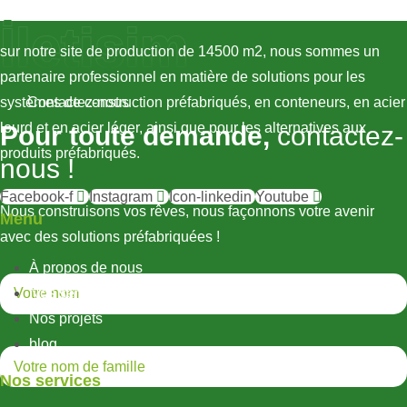
İletişim
sur notre site de production de 14500 m2, nous sommes un
partenaire professionnel en matière de solutions pour les
systèmes de construction préfabriqués, en conteneurs, en acier
Contactez-nous
lourd et en acier léger, ainsi que pour les alternatives aux
Pour toute demande,
contactez-
produits préfabriqués.
nous !
Facebook-f
Instagram
Icon-linkedin
Youtube
Nous construisons vos rêves, nous façonnons votre avenir
Menu
avec des solutions préfabriquées !
À propos de nous
Nos services
Nos projets
blog
Nos services