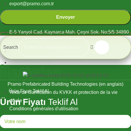
export@pramo.com.tr
Commerce extérieur
E-5 Yanyol Cad. Kaynarca Mah. Çeşni Sok. No:5/5 34890
Pendik, Istanbul, Turquie
Search
+90 533 377 80 73
export@pramo.com.tr
İletişim
Pramo Prefabricated Building Technologies (en anglais)
Ürün Fiyatı Teklif Al
Texte de clarification du KVKK et protection de la vie
Ürün Fiyatı
Teklif Al
privée
Conditions générales d'utilisation