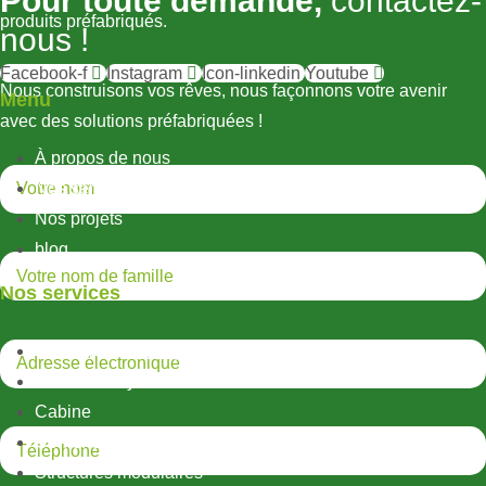
Pour toute demande,
contactez-
produits préfabriqués.
nous !
Facebook-f
Instagram
Icon-linkedin
Youtube
Nous construisons vos rêves, nous façonnons votre avenir
Menu
avec des solutions préfabriquées !
À propos de nous
Nos services
Nos projets
blog
Nos services
Structures métalliques légères
Structures hybrides
Cabine
Conteneur
Structures modulaires