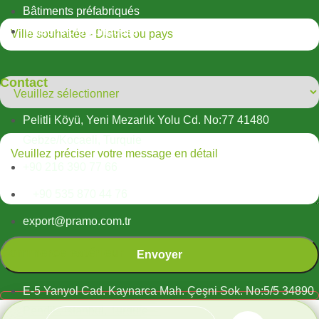
Bâtiments préfabriqués
Maisons préfabriquées
Contact
Pelitli Köyü, Yeni Mezarlık Yolu Cd. No:77 41480
Gebze/Kocaeli, Turquie
+90 216 390 77 66
+90 535 870 44 76
export@pramo.com.tr