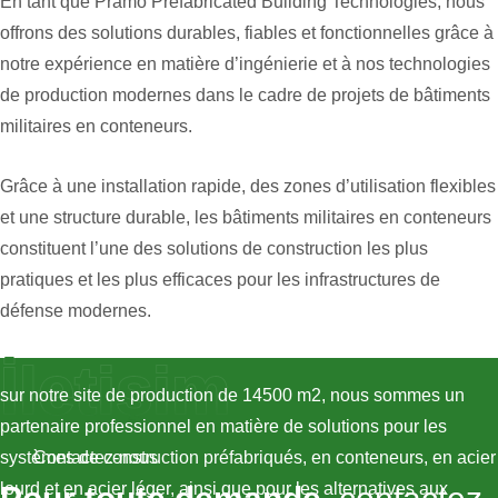
En tant que Pramo Prefabricated Building Technologies, nous
offrons des solutions durables, fiables et fonctionnelles grâce à
notre expérience en matière d’ingénierie et à nos technologies
de production modernes dans le cadre de projets de bâtiments
militaires en conteneurs.
Grâce à une installation rapide, des zones d’utilisation flexibles
et une structure durable, les bâtiments militaires en conteneurs
constituent l’une des solutions de construction les plus
pratiques et les plus efficaces pour les infrastructures de
défense modernes.
İletişim
sur notre site de production de 14500 m2, nous sommes un
partenaire professionnel en matière de solutions pour les
systèmes de construction préfabriqués, en conteneurs, en acier
Contactez-nous
lourd et en acier léger, ainsi que pour les alternatives aux