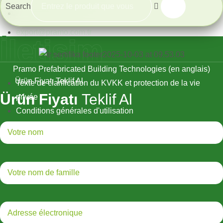
Search
Commerce extérieur
İletişim
E-5 Yanyol Cad. Kaynarca Mah. Çeşni Sok. No:5/5 34890
Pendik, Istanbul, Turquie
+90 533 377 80 73
Ürün Fiyatı Teklif Al
export@pramo.com.tr
Ürün Fiyatı
Teklif Al
Pramo Prefabricated Building Technologies (en anglais)
Texte de clarification du KVKK et protection de la vie
privée
Conditions générales d'utilisation